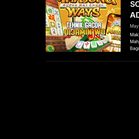
S
A
May
Makb
Mahj
Bagi