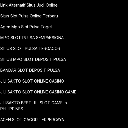
Link Alternatif Situs Judi Online
Situs Slot Pulsa Online Terbaru
Agen Mpo Slot Pulsa Togel
MPO SLOT PULSA SEMPAKSIONAL
SITUS SLOT PULSA TERGACOR
SITUS MPO SLOT DEPOSIT PULSA
BANDAR SLOT DEPOSIT PULSA
JILI SAKTO SLOT ONLINE CASINO
JILI SAKTO SLOT ONLINE CASINO GAME
JILISAKTO BEST JILI SLOT GAME in
PHILIPPINES
AGEN SLOT GACOR TERPERCAYA