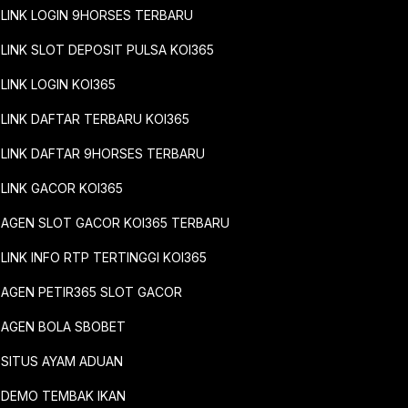
LINK LOGIN 9HORSES TERBARU
LINK SLOT DEPOSIT PULSA KOI365
LINK LOGIN KOI365
LINK DAFTAR TERBARU KOI365
LINK DAFTAR 9HORSES TERBARU
LINK GACOR KOI365
AGEN SLOT GACOR KOI365 TERBARU
LINK INFO RTP TERTINGGI KOI365
AGEN PETIR365 SLOT GACOR
AGEN BOLA SBOBET
SITUS AYAM ADUAN
DEMO TEMBAK IKAN