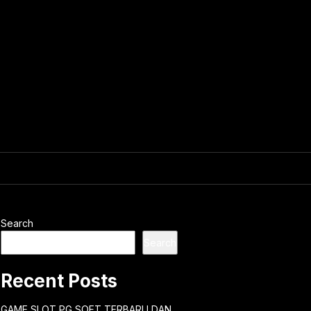
Search
Search
Recent Posts
GAME SLOT PG SOFT TERBARU DAN