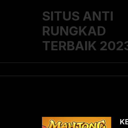
Skip
to
SITUS ANTI
content
RUNGKAD
TERBAIK 202
Mont
K