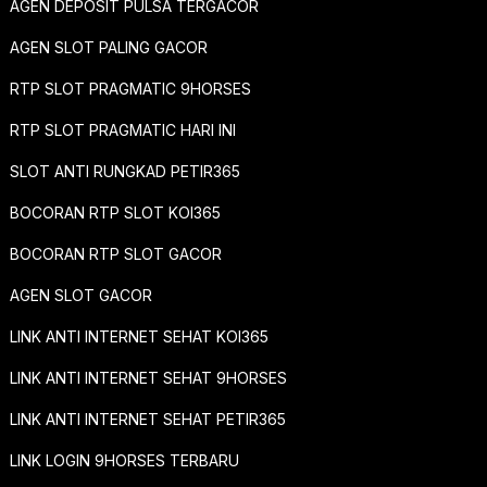
AGEN DEPOSIT PULSA TERGACOR
AGEN SLOT PALING GACOR
RTP SLOT PRAGMATIC 9HORSES
RTP SLOT PRAGMATIC HARI INI
SLOT ANTI RUNGKAD PETIR365
BOCORAN RTP SLOT KOI365
BOCORAN RTP SLOT GACOR
AGEN SLOT GACOR
LINK ANTI INTERNET SEHAT KOI365
LINK ANTI INTERNET SEHAT 9HORSES
LINK ANTI INTERNET SEHAT PETIR365
LINK LOGIN 9HORSES TERBARU