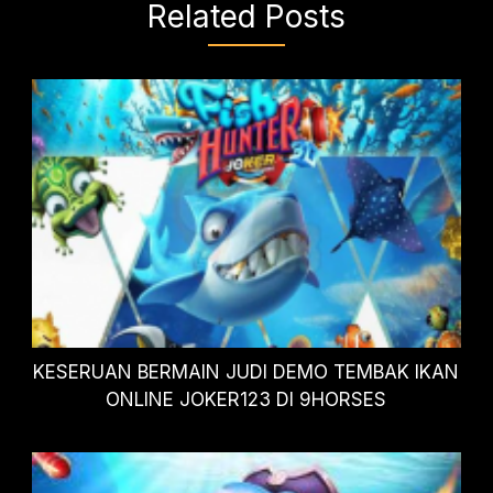
Related Posts
KESERUAN BERMAIN JUDI DEMO TEMBAK IKAN
ONLINE JOKER123 DI 9HORSES