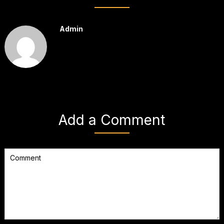
Admin
Add a Comment