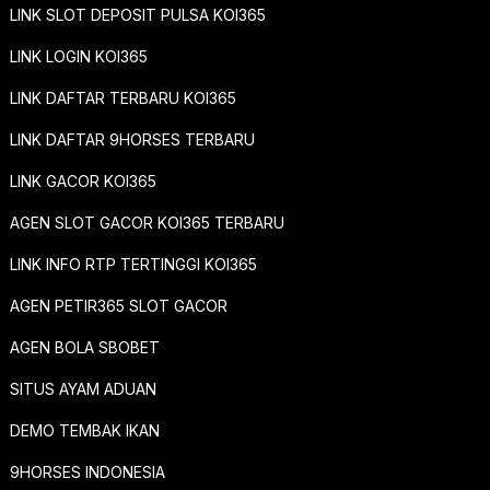
LINK SLOT DEPOSIT PULSA KOI365
LINK LOGIN KOI365
LINK DAFTAR TERBARU KOI365
LINK DAFTAR 9HORSES TERBARU
LINK GACOR KOI365
AGEN SLOT GACOR KOI365 TERBARU
LINK INFO RTP TERTINGGI KOI365
AGEN PETIR365 SLOT GACOR
AGEN BOLA SBOBET
SITUS AYAM ADUAN
DEMO TEMBAK IKAN
9HORSES INDONESIA