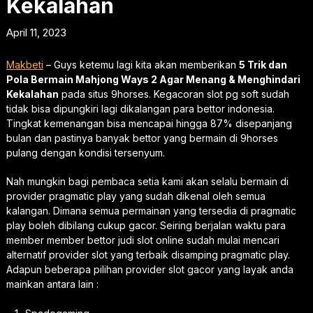
Kekalahan
April 11, 2023
Makbeti
– Guys ketemu lagi kita akan memberikan
5 Trik dan
Pola Bermain Mahjong Ways 2 Agar Menang & Menghindari
Kekalahan
pada situs 9horses. Kegacoran slot pg soft sudah
tidak bisa dipungkiri lagi dikalangan para bettor indonesia.
Tingkat kemenangan bisa mencapai hingga 87% disepanjang
bulan dan pastinya banyak bettor yang bermain di 9horses
pulang dengan kondisi tersenyum.
Nah mungkin bagi pembaca setia kami akan selalu bermain di
provider pragmatic play yang sudah dikenal oleh semua
kalangan. Dimana semua permainan yang tersedia di pragmatic
play boleh dibilang cukup gacor. Seiring berjalan waktu para
member member bettor judi slot online sudah mulai mencari
alternatif provider slot yang terbaik disamping pragmatic play.
Adapun beberapa pilihan provider slot gacor yang layak anda
mainkan antara lain :