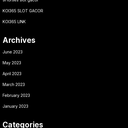
KOI365 SLOT GACOR
KOI365 LINK
Archives
June 2023
May 2023
April 2023
March 2023
February 2023
January 2023
Categories