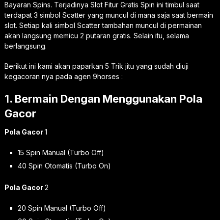
Bayaran Spins. Terjadinya Slot Fitur Gratis Spin ini timbul saat
terdapat 3 simbol Scatter yang muncul di mana saja saat bermain
slot. Setiap kali simbol Scatter tambahan muncul di permainan
akan langsung memicu 2 putaran gratis. Selain itu, selama
berlangsung.
Berikut ini kami akan paparkan 5 Trik jitu yang sudah diuji
kegacoran nya pada agen 9horses :
1. Bermain Dengan Menggunakan Pola
Gacor
Pola Gacor
1
15 Spin Manual (Turbo Off)
40 Spin Otomatis (Turbo On)
Pola Gacor
2
20 Spin Manual (Turbo Off)