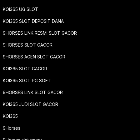
KOI365 UG SLOT
KOI365 SLOT DEPOSIT DANA
9HORSES LINK RESMI SLOT GACOR
9HORSES SLOT GACOR
9HORSES AGEN SLOT GACOR
KOI365 SLOT GACOR
KOI365 SLOT PG SOFT
9HORSES LINK SLOT GACOR
KOI365 JUDI SLOT GACOR
KOI365
9Horses
9Horses slot gacor