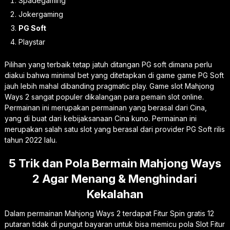
Spadegaming
Jokergaming
PG Soft
Playstar
Pilihan yang terbaik tetap jatuh ditangan PG soft dimana perlu
diakui bahwa minimal bet yang ditetapkan di game game PG Soft
jauh lebih mahal dibanding pragmatic play. Game slot Mahjong
Ways 2 sangat populer dikalangan para pemain slot online.
Permainan ini merupakan permainan yang berasal dari Cina,
yang di buat dari kebijaksanaan Cina kuno. Permainan ini
merupakan salah satu slot yang berasal dari provider PG Soft rilis
tahun 2022 lalu.
5 Trik dan Pola Bermain Mahjong Ways
2 Agar Menang & Menghindari
Kekalahan
Dalam permainan Mahjong Ways 2 terdapat Fitur Spin gratis 12
putaran tidak di pungut bayaran untuk bisa memicu pola Slot Fitur