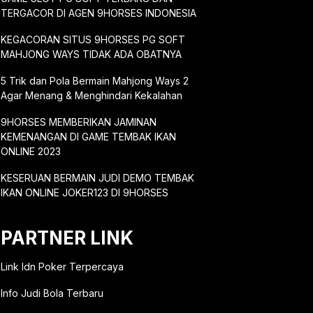
TERGACOR DI AGEN 9HORSES INDONESIA
KEGACORAN SITUS 9HORSES PG SOFT
MAHJONG WAYS TIDAK ADA OBATNYA
5 Trik dan Pola Bermain Mahjong Ways 2
Agar Menang & Menghindari Kekalahan
9HORSES MEMBERIKAN JAMINAN
KEMENANGAN DI GAME TEMBAK IKAN
ONLINE 2023
KESERUAN BERMAIN JUDI DEMO TEMBAK
IKAN ONLINE JOKER123 DI 9HORSES
PARTNER LINK
Link Idn Poker Terpercaya
Info Judi Bola Terbaru