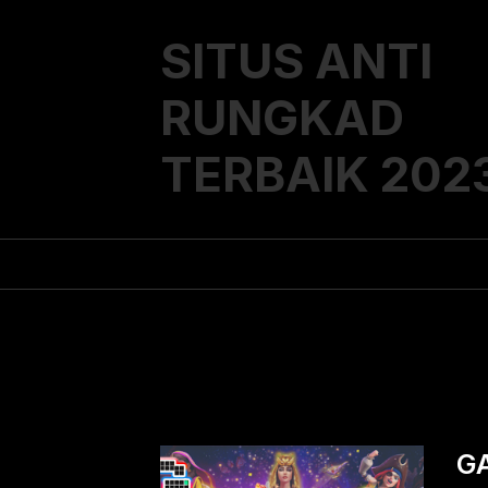
Skip
to
SITUS ANTI
content
RUNGKAD
TERBAIK 202
Ta
G