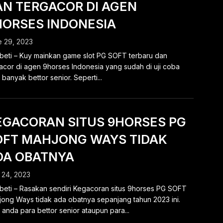
AN TERGACOR DI AGEN
HORSES INDONESIA
 29, 2023
eti – Kuy mainkan game slot PG SOFT terbaru dan
acor di agen 9horses Indonesia yang sudah di uji coba
 banyak bettor senior. Seperti...
EGACORAN SITUS 9HORSES PG
OFT MAHJONG WAYS TIDAK
DA OBATNYA
 24, 2023
eti – Rasakan sendiri Kegacoran situs 9horses PG SOFT
ong Ways tidak ada obatnya sepanjang tahun 2023 ini.
 anda para bettor senior ataupun para...