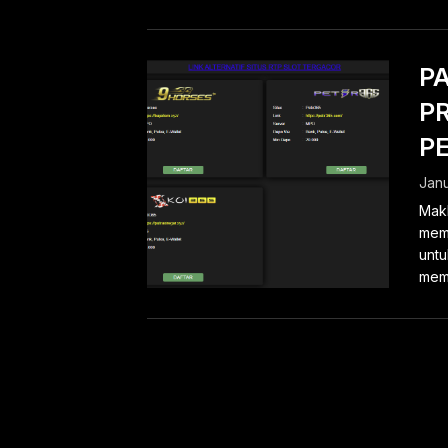
P
P
P
Janu
Makb
memb
untu
mema