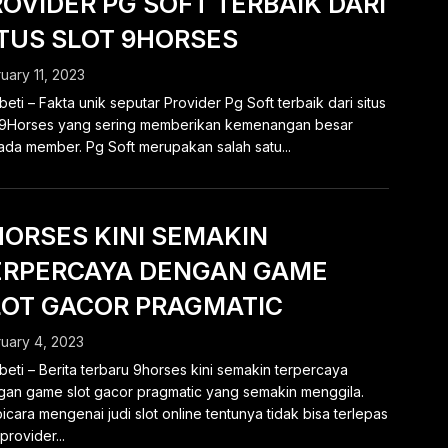
OVIDER PG SOFT TERBAIK DARI
ITUS SLOT 9HORSES
uary 11, 2023
eti – Fakta unik seputar Provider Pg Soft terbaik dari situs
 9Horses yang sering memberikan kemenangan besar
da member. Pg Soft merupakan salah satu...
HORSES KINI SEMAKIN
ERPERCAYA DENGAN GAME
LOT GACOR PRAGMATIC
uary 4, 2023
eti – Berita terbaru 9horses kini semakin terpercaya
an game slot gacor pragmatic yang semakin menggila.
icara mengenai judi slot online tentunya tidak bisa terlepas
provider...