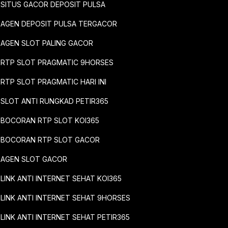
SITUS GACOR DEPOSIT PULSA
AGEN DEPOSIT PULSA TERGACOR
AGEN SLOT PALING GACOR
RTP SLOT PRAGMATIC 9HORSES
RTP SLOT PRAGMATIC HARI INI
SLOT ANTI RUNGKAD PETIR365
BOCORAN RTP SLOT KOI365
BOCORAN RTP SLOT GACOR
AGEN SLOT GACOR
LINK ANTI INTERNET SEHAT KOI365
LINK ANTI INTERNET SEHAT 9HORSES
LINK ANTI INTERNET SEHAT PETIR365