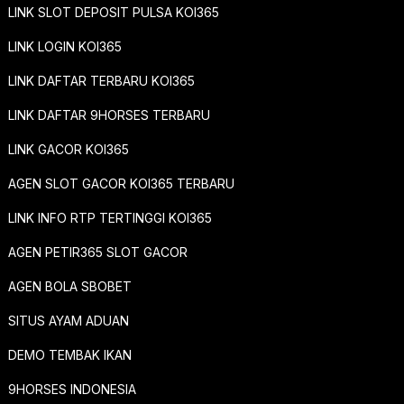
LINK SLOT DEPOSIT PULSA KOI365
LINK LOGIN KOI365
LINK DAFTAR TERBARU KOI365
LINK DAFTAR 9HORSES TERBARU
LINK GACOR KOI365
AGEN SLOT GACOR KOI365 TERBARU
LINK INFO RTP TERTINGGI KOI365
AGEN PETIR365 SLOT GACOR
AGEN BOLA SBOBET
SITUS AYAM ADUAN
DEMO TEMBAK IKAN
9HORSES INDONESIA