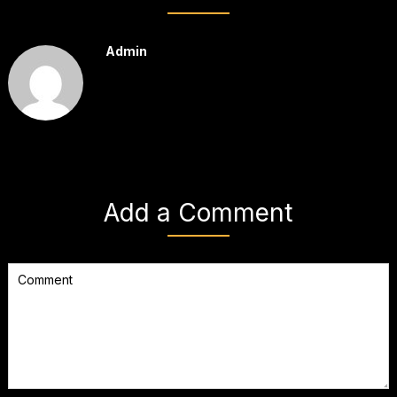
Admin
Add a Comment