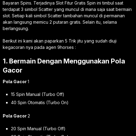
Bayaran Spins. Terjadinya Slot Fitur Gratis Spin ini timbul saat
terdapat 3 simbol Scatter yang muncul di mana saja saat bermain
slot. Setiap kali simbol Scatter tambahan muncul di permainan
akan langsung memicu 2 putaran gratis. Selain itu, selama
berlangsung.
Berikut ini kami akan paparkan 5 Trik jitu yang sudah diuji
kegacoran nya pada agen 9horses :
1. Bermain Dengan Menggunakan Pola
Gacor
Pola Gacor
1
15 Spin Manual (Turbo Off)
40 Spin Otomatis (Turbo On)
Pola Gacor
2
20 Spin Manual (Turbo Off)