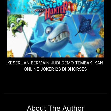
KESERUAN BERMAIN JUDI DEMO TEMBAK IKAN
ONLINE JOKER123 DI 9HORSES
About The Author