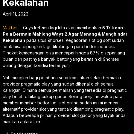
Kekalahan
April 11, 2023
Makbeti
– Guys ketemu lagi kita akan memberikan
5 Trik dan
Pola Bermain Mahjong Ways 2 Agar Menang & Menghindari
Kekalahan
pada situs 9horses. Kegacoran slot pg soft sudah
tidak bisa dipungkiri lagi dikalangan para bettor indonesia.
Tingkat kemenangan bisa mencapai hingga 87% disepanjang
bulan dan pastinya banyak bettor yang bermain di 9horses
pulang dengan kondisi tersenyum.
Nah mungkin bagi pembaca setia kami akan selalu bermain di
provider pragmatic play yang sudah dikenal oleh semua
kalangan. Dimana semua permainan yang tersedia di pragmatic
play boleh dibilang cukup gacor. Seiring berjalan waktu para
member member bettor judi slot online sudah mulai mencari
alternatif provider slot yang terbaik disamping pragmatic play.
Adapun beberapa pilihan provider slot gacor yang layak anda
mainkan antara lain :