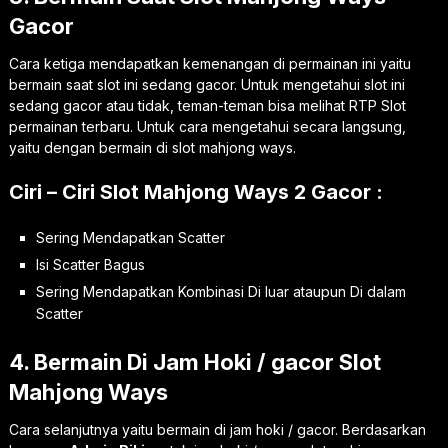
Gacor
Cara ketiga mendapatkan kemenangan di permainan ini yaitu
bermain saat slot ini sedang gacor. Untuk mengetahui slot ini
sedang gacor atau tidak, teman-teman bisa melihat RTP Slot
permainan terbaru. Untuk cara mengetahui secara langsung,
yaitu dengan bermain di slot mahjong ways.
Ciri – Ciri Slot Mahjong Ways 2 Gacor :
Sering Mendapatkan Scatter
Isi Scatter Bagus
Sering Mendapatkan Kombinasi Di luar ataupun Di dalam
Scatter
4. Bermain Di Jam Hoki / gacor Slot
Mahjong Ways
Cara selanjutnya yaitu bermain di jam hoki / gacor. Berdasarkan