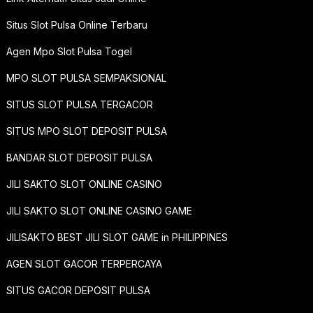
Situs Slot Pulsa Online Terbaru
Agen Mpo Slot Pulsa Togel
MPO SLOT PULSA SEMPAKSIONAL
SITUS SLOT PULSA TERGACOR
SITUS MPO SLOT DEPOSIT PULSA
BANDAR SLOT DEPOSIT PULSA
JILI SAKTO SLOT ONLINE CASINO
JILI SAKTO SLOT ONLINE CASINO GAME
JILISAKTO BEST JILI SLOT GAME in PHILIPPINES
AGEN SLOT GACOR TERPERCAYA
SITUS GACOR DEPOSIT PULSA