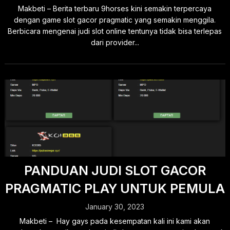
Makbeti – Berita terbaru 9horses kini semakin terpercaya
dengan game slot gacor pragmatic yang semakin menggila.
Berbicara mengenai judi slot online tentunya tidak bisa terlepas
dari provider...
PANDUAN JUDI SLOT GACOR
PRAGMATIC PLAY UNTUK PEMULA
January 30, 2023
Makbeti – Hay gays pada kesempatan kali ini kami akan