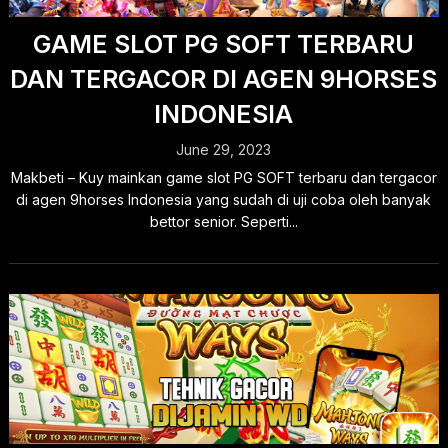
GAME SLOT PG SOFT TERBARU
DAN TERGACOR DI AGEN 9HORSES
INDONESIA
June 29, 2023
Makbeti – Kuy mainkan game slot PG SOFT terbaru dan tergacor
di agen 9horses Indonesia yang sudah di uji coba oleh banyak
bettor senior. Seperti...