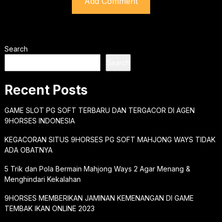
Search
Search
Recent Posts
GAME SLOT PG SOFT TERBARU DAN TERGACOR DI AGEN
9HORSES INDONESIA
KEGACORAN SITUS 9HORSES PG SOFT MAHJONG WAYS TIDAK
ADA OBATNYA
5 Trik dan Pola Bermain Mahjong Ways 2 Agar Menang &
Menghindari Kekalahan
9HORSES MEMBERIKAN JAMINAN KEMENANGAN DI GAME
TEMBAK IKAN ONLINE 2023