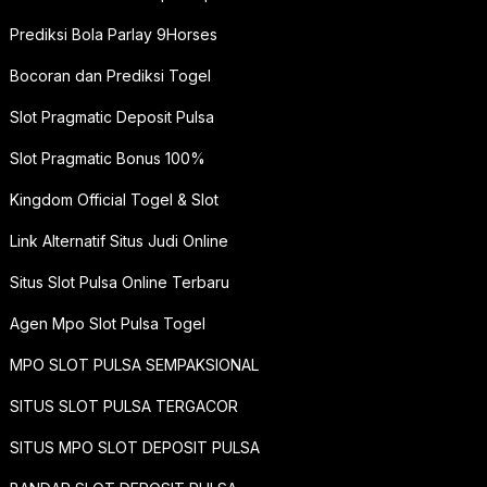
Prediksi Bola Parlay 9Horses
Bocoran dan Prediksi Togel
Slot Pragmatic Deposit Pulsa
Slot Pragmatic Bonus 100%
Kingdom Official Togel & Slot
Link Alternatif Situs Judi Online
Situs Slot Pulsa Online Terbaru
Agen Mpo Slot Pulsa Togel
MPO SLOT PULSA SEMPAKSIONAL
SITUS SLOT PULSA TERGACOR
SITUS MPO SLOT DEPOSIT PULSA