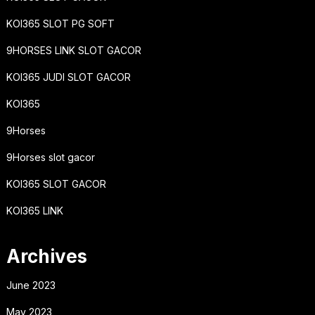
KOI365 SLOT PG SOFT
9HORSES LINK SLOT GACOR
KOI365 JUDI SLOT GACOR
KOI365
9Horses
9Horses slot gacor
KOI365 SLOT GACOR
KOI365 LINK
Archives
June 2023
May 2023