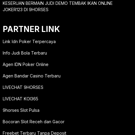
KESERUAN BERMAIN JUDI DEMO TEMBAK IKAN ONLINE
JOKER123 DI 9HORSES
PARTNER LINK
Link Idn Poker Terpercaya
Info Judi Bola Terbaru
Agen IDN Poker Online
Agen Bandar Casino Terbaru
LIVECHAT 9HORSES
LIVECHAT KOI365
9horses Slot Pulsa
Bocoran Slot Receh dan Gacor
Freebet Terbaru Tanpa Deposit