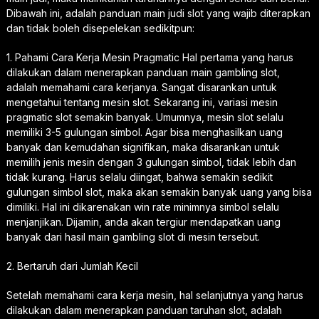
Dibawah ini, adalah panduan main judi slot yang wajib diterapkan
dan tidak boleh disepelekan sedikitpun:
1. Pahami Cara Kerja Mesin Pragmatic Hal pertama yang harus
dilakukan dalam menerapkan panduan main gambling slot,
adalah memahami cara kerjanya. Sangat disarankan untuk
mengetahui tentang mesin slot. Sekarang ini, variasi mesin
pragmatic slot semakin banyak. Umumnya, mesin slot selalu
memiliki 3-5 gulungan simbol. Agar bisa menghasilkan uang
banyak dan kemudahan signifikan, maka disarankan untuk
memilih jenis mesin dengan 3 gulungan simbol, tidak lebih dan
tidak kurang. Harus selalu diingat, bahwa semakin sedikit
gulungan simbol slot, maka akan semakin banyak uang yang bisa
dimiliki. Hal ini dikarenakan win rate minimnya simbol selalu
menjanjikan. Dijamin, anda akan tergiur mendapatkan uang
banyak dari hasil main gambling slot di mesin tersebut.
2. Bertaruh dari Jumlah Kecil
Setelah memahami cara kerja mesin, hal selanjutnya yang harus
dilakukan dalam menerapkan panduan taruhan slot, adalah