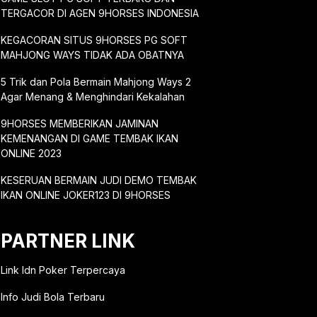
TERGACOR DI AGEN 9HORSES INDONESIA
KEGACORAN SITUS 9HORSES PG SOFT
MAHJONG WAYS TIDAK ADA OBATNYA
5 Trik dan Pola Bermain Mahjong Ways 2
Agar Menang & Menghindari Kekalahan
9HORSES MEMBERIKAN JAMINAN
KEMENANGAN DI GAME TEMBAK IKAN
ONLINE 2023
KESERUAN BERMAIN JUDI DEMO TEMBAK
IKAN ONLINE JOKER123 DI 9HORSES
PARTNER LINK
Link Idn Poker Terpercaya
Info Judi Bola Terbaru