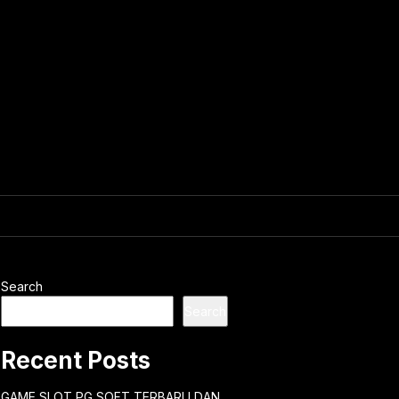
Search
Search
Recent Posts
GAME SLOT PG SOFT TERBARU DAN