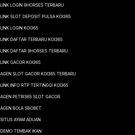
LINK LOGIN 9HORSES TERBARU
LINK SLOT DEPOSIT PULSA KOI365
LINK LOGIN KOI365
LINK DAFTAR TERBARU KOI365
LINK DAFTAR 9HORSES TERBARU
LINK GACOR KOI365
AGEN SLOT GACOR KOI365 TERBARU
LINK INFO RTP TERTINGGI KOI365
AGEN PETIR365 SLOT GACOR
AGEN BOLA SBOBET
SITUS AYAM ADUAN
DEMO TEMBAK IKAN