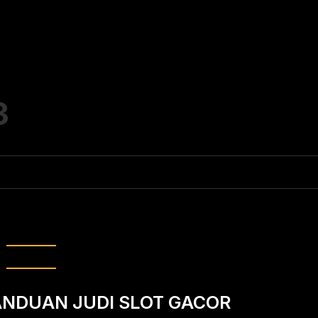
3
g:
judi slot
ANDUAN JUDI SLOT GACOR