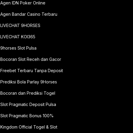
Agen IDN Poker Online
Agen Bandar Casino Terbaru
LIVECHAT 9HORSES
LIVECHAT KOI365
9horses Slot Pulsa
Bocoran Slot Receh dan Gacor
Freebet Terbaru Tanpa Deposit
Prediksi Bola Parlay 9Horses
Bocoran dan Prediksi Togel
Slot Pragmatic Deposit Pulsa
Slot Pragmatic Bonus 100%
Kingdom Official Togel & Slot